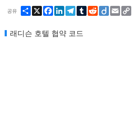
Share
X
Facebook
LinkedIn
Telegram
Tumblr
Reddit
Diigo
Email
Co
공유
Lin
래디슨 호텔 협약 코드