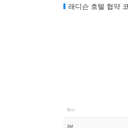
래디슨 호텔 협약 
회사
3M