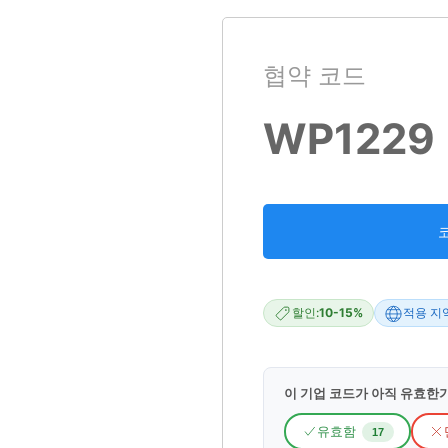
협약 코드
WP1229
할인:
10-15%
적용 지역
이 기업 코드가 아직 유효한
유효함
17