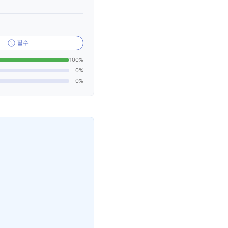
필수
100%
0%
0%