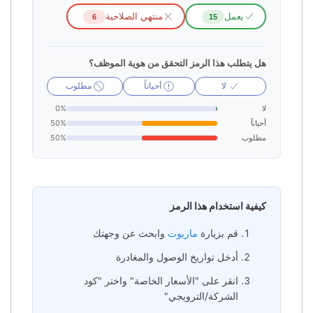
يعمل
منتهي الصلاحية
6
15
هل يتطلب هذا الرمز التحقق من هوية الموظف؟
لا
أحياناً
مطلوب
لا
0%
أحياناً
50%
مطلوب
50%
كيفية استخدام هذا الرمز
قم بزيارة
ماريوت
وابحث عن وجهتك
أدخل تواريخ الوصول والمغادرة
انقر على "الأسعار الخاصة" واختر "كود
الشركة/الترويجي"