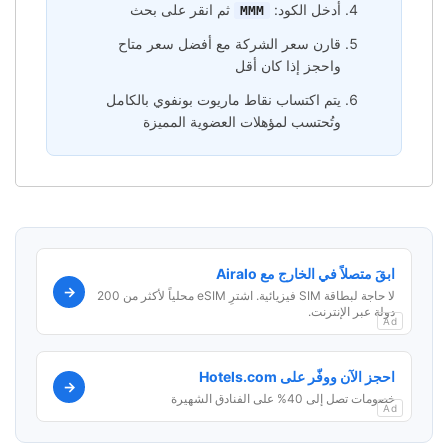
أدخل الكود:
ثم انقر على بحث
MMM
قارن سعر الشركة مع أفضل سعر متاح
واحجز إذا كان أقل
يتم اكتساب نقاط ماريوت بونفوي بالكامل
وتُحتسب لمؤهلات العضوية المميزة
ابقَ متصلاً في الخارج مع Airalo
→
لا حاجة لبطاقة SIM فيزيائية. اشترِ eSIM محلياً لأكثر من 200
دولة عبر الإنترنت.
Ad
احجز الآن ووفّر على Hotels.com
→
خصومات تصل إلى 40% على الفنادق الشهيرة
Ad