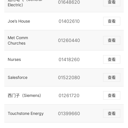
01648620
查看
Electric）
01402610
Joe’s House
查看
Met Comm
01260440
查看
Churches
01418260
Nurses
查看
01522080
Salesforce
查看
01261720
西门子（Siemens）
查看
01399660
Touchstone Energy
查看