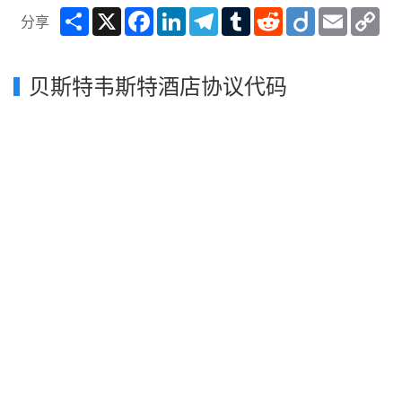
Share
X
Facebook
LinkedIn
Telegram
Tumblr
Reddit
Diigo
Email
Co
分享
Lin
贝斯特韦斯特酒店协议代码