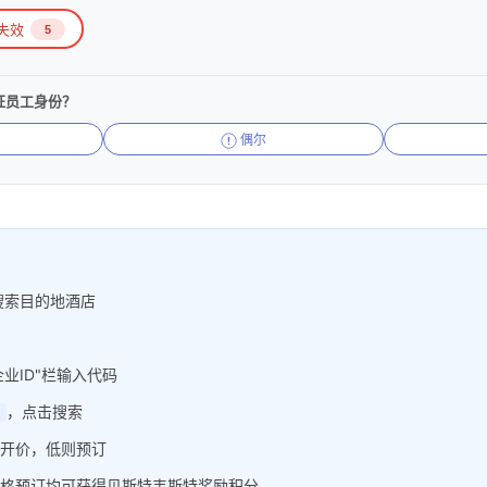
失效
5
证员工身份？
偶尔
搜索目的地酒店
企业ID"栏输入代码
，点击搜索
开价，低则预订
格预订均可获得贝斯特韦斯特奖励积分