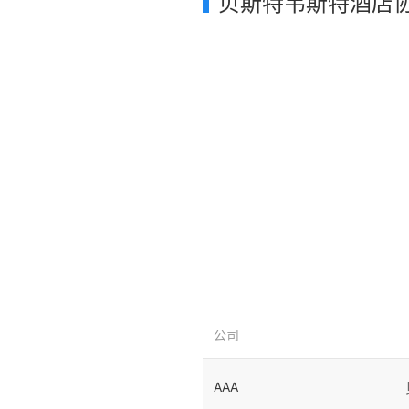
贝斯特韦斯特酒店
公司
AAA