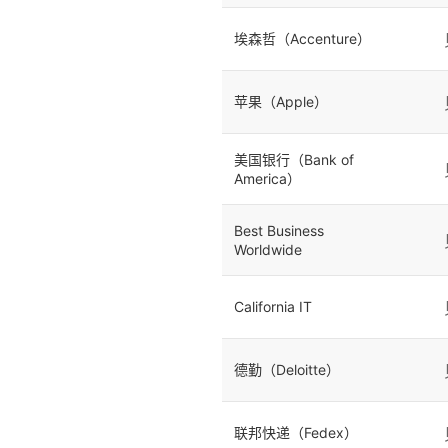
埃森哲（Accenture）
苹果（Apple）
美国银行（Bank of
America）
Best Business
Worldwide
California IT
德勤（Deloitte）
联邦快递（Fedex）