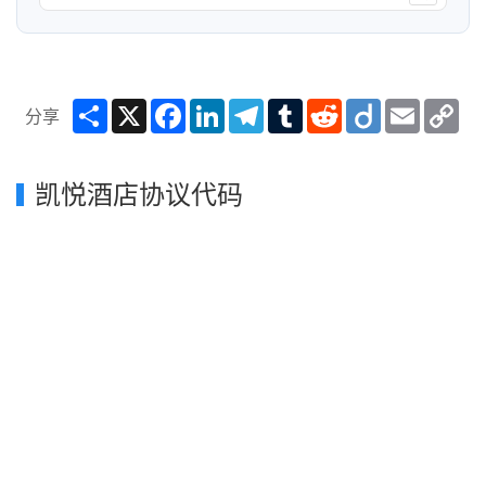
Share
X
Facebook
LinkedIn
Telegram
Tumblr
Reddit
Diigo
Email
Co
分享
Lin
凯悦酒店协议代码