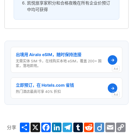
凯悦旅享家积分和合格夜晚在所有企业价预订
中均可获得
出境用 Airalo eSIM，随时保持连接
→
无需实体 SIM 卡，在线购买本地 eSIM，覆盖 200+ 国
家，落地即用。
Ad
立即预订，在 Hotels.com 省钱
→
热门酒店最高可享 40% 折扣
Ad
Share
X
Facebook
LinkedIn
Telegram
Tumblr
Reddit
Diigo
Email
Co
分享
Lin