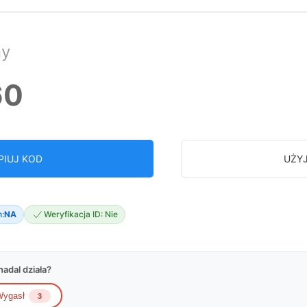
ny
60
PIUJ KOD
UŻY
:
NA
Weryfikacja ID: Nie
adal działa?
ygasł
3