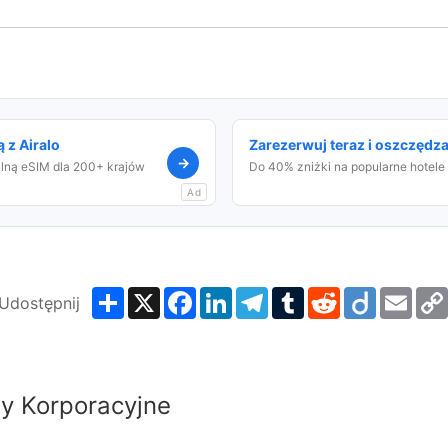
 z Airalo
Zarezerwuj teraz i oszczędza
→
alną eSIM dla 200+ krajów
Do 40% zniżki na popularne hotele
Ad
Share
X
Facebook
LinkedIn
Telegram
Tumblr
Reddit
Diigo
Emai
Udostępnij
y Korporacyjne