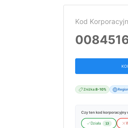
Kod Korporacyj
008451
KO
Zniżka:
8-10%
Region
Czy ten kod korporacyjny n
Działa
W
13