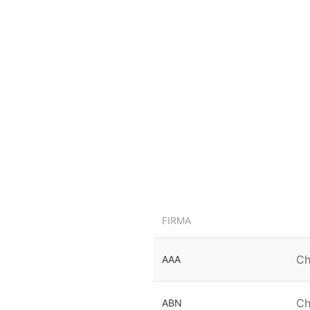
FIRMA
Ch
AAA
Ch
ABN