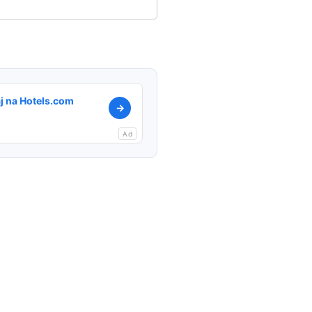
j na Hotels.com
→
Ad
l
Copy
Link