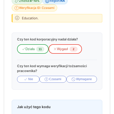
Zniżka:
8-10%
Region:
NA
Weryfikacja ID: Czasami
Education.
Czy ten kod korporacyjny nadal działa?
Działa
Wygasł
11
2
Czy ten kod wymaga weryfikacji tożsamości
pracownika?
Nie
Czasami
Wymagane
Jak użyć tego kodu