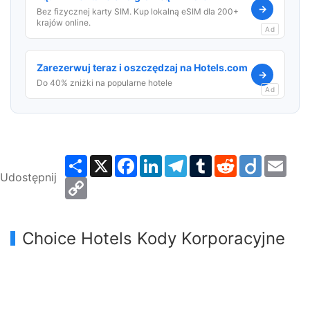
→
Bez fizycznej karty SIM. Kup lokalną eSIM dla 200+
krajów online.
Ad
Zarezerwuj teraz i oszczędzaj na Hotels.com
→
Do 40% zniżki na popularne hotele
Ad
Share
X
Facebook
LinkedIn
Telegram
Tumblr
Reddit
Diigo
Emai
Udostępnij
Copy
Link
Choice Hotels Kody Korporacyjne