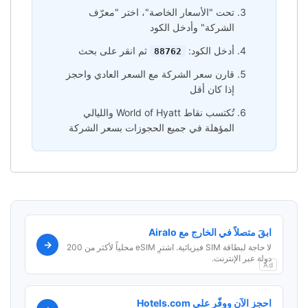
تحت "الأسعار الخاصة"، اختر "معرّف
الشركة" وأدخل الكود
أدخل الكود:
ثم انقر على بحث
88762
قارن سعر الشركة مع السعر العادي واحجز
إذا كان أقل
تُكتسب نقاط World of Hyatt والليالي
المؤهلة في جميع الحجوزات بسعر الشركة
ابقَ متصلاً في الخارج مع Airalo
→
لا حاجة لبطاقة SIM فيزيائية. اشترِ eSIM محلياً لأكثر من 200
دولة عبر الإنترنت.
Ad
احجز الآن ووفّر على Hotels.com