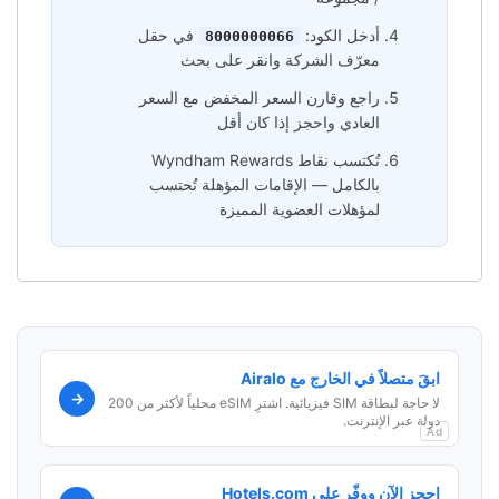
أدخل الكود:
في حقل
8000000066
معرّف الشركة وانقر على بحث
راجع وقارن السعر المخفض مع السعر
العادي واحجز إذا كان أقل
تُكتسب نقاط Wyndham Rewards
بالكامل — الإقامات المؤهلة تُحتسب
لمؤهلات العضوية المميزة
ابقَ متصلاً في الخارج مع Airalo
→
لا حاجة لبطاقة SIM فيزيائية. اشترِ eSIM محلياً لأكثر من 200
دولة عبر الإنترنت.
Ad
احجز الآن ووفّر على Hotels.com