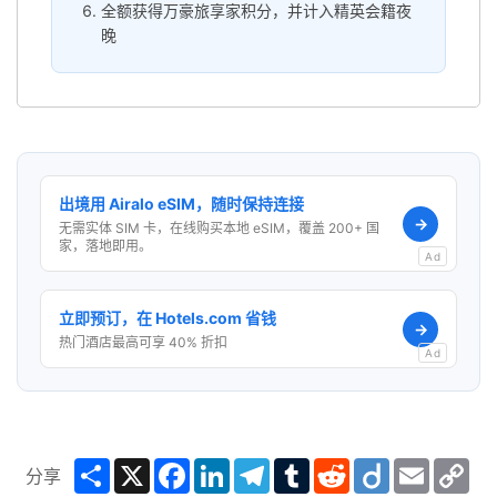
全额获得万豪旅享家积分，并计入精英会籍夜
晚
出境用 Airalo eSIM，随时保持连接
→
无需实体 SIM 卡，在线购买本地 eSIM，覆盖 200+ 国
家，落地即用。
Ad
立即预订，在 Hotels.com 省钱
→
热门酒店最高可享 40% 折扣
Ad
Share
X
Facebook
LinkedIn
Telegram
Tumblr
Reddit
Diigo
Email
Co
分享
Lin