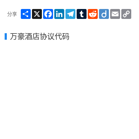
Share
X
Facebook
LinkedIn
Telegram
Tumblr
Reddit
Diigo
Email
Co
分享
Lin
万豪酒店协议代码