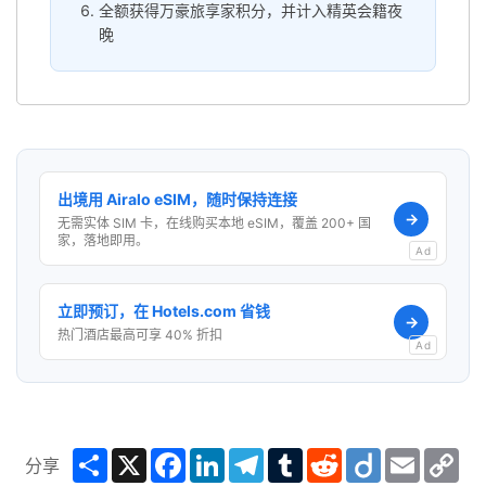
全额获得万豪旅享家积分，并计入精英会籍夜
晚
出境用 Airalo eSIM，随时保持连接
→
无需实体 SIM 卡，在线购买本地 eSIM，覆盖 200+ 国
家，落地即用。
Ad
立即预订，在 Hotels.com 省钱
→
热门酒店最高可享 40% 折扣
Ad
Share
X
Facebook
LinkedIn
Telegram
Tumblr
Reddit
Diigo
Email
Co
分享
Lin