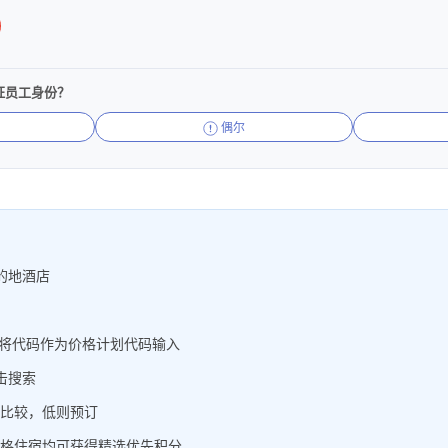
证员工身份？
偶尔
的地酒店
，将代码作为价格计划代码输入
击搜索
比较，低则预订
格住宿均可获得精选优先积分