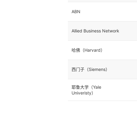
ABN
Allied Business Network
哈佛（Harvard）
西门子（Siemens）
耶鲁大学（Yale
Univeristy）