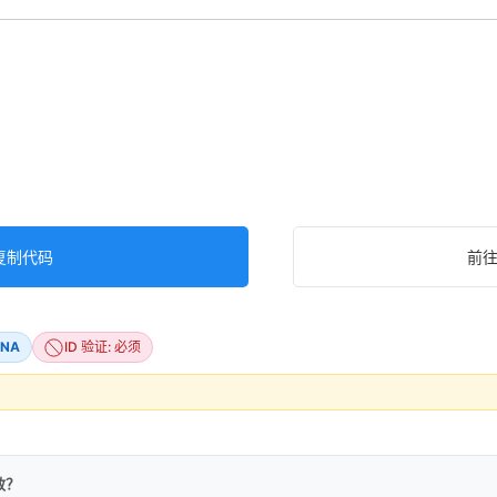
复制代码
前
NA
ID 验证: 必须
效？