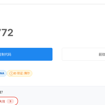
772
复制代码
前
NA
ID 验证: 偶尔
效？
失效
3