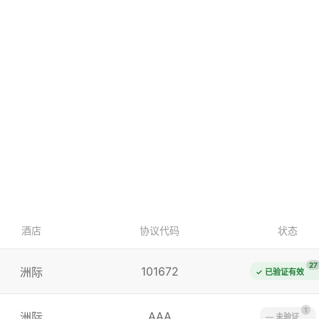
酒店
协议代码
状态
27
101672
洲际
✓ 已验证有效
1
AAA
洲际
— 未验证