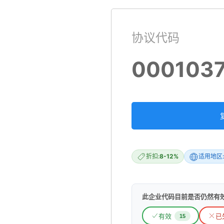
协议代码
000103
折扣:
8-12%
适用地区:
此企业代码目前是否仍然有
有效
已
15