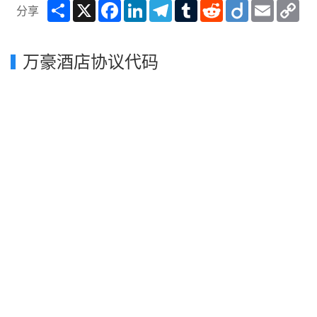
Share
X
Facebook
LinkedIn
Telegram
Tumblr
Reddit
Diigo
Email
Co
分享
Lin
万豪酒店协议代码