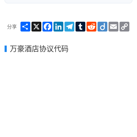
Share
X
Facebook
LinkedIn
Telegram
Tumblr
Reddit
Diigo
Email
Co
分享
Lin
万豪酒店协议代码