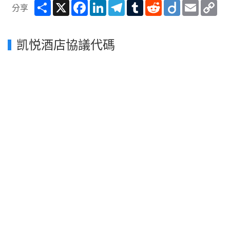
Share
X
Facebook
LinkedIn
Telegram
Tumblr
Reddit
Diigo
Email
Co
分享
Lin
凯悦酒店協議代碼