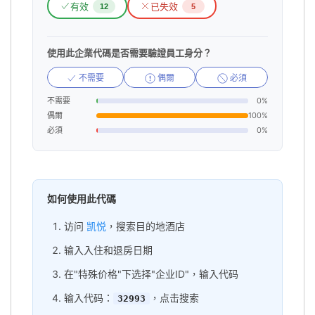
有效
已失效
12
5
使用此企業代碼是否需要驗證員工身分？
不需要
偶爾
必須
不需要
0%
偶爾
100%
必須
0%
如何使用此代碼
访问
凯悦
，搜索目的地酒店
输入入住和退房日期
在"特殊价格"下选择"企业ID"，输入代码
输入代码：
，点击搜索
32993