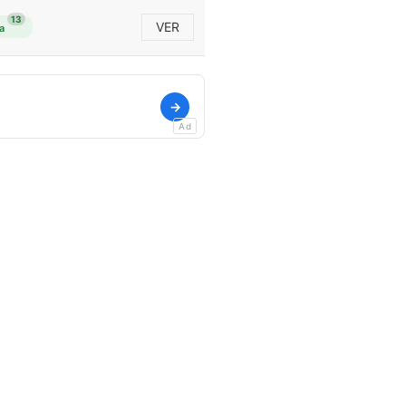
13
VER
a
→
Ad