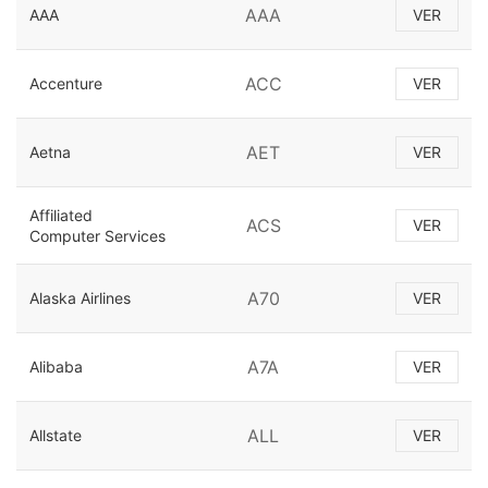
AAA
AAA
VER
ACC
Accenture
VER
AET
Aetna
VER
Affiliated
ACS
VER
Computer Services
A70
Alaska Airlines
VER
A7A
Alibaba
VER
ALL
Allstate
VER