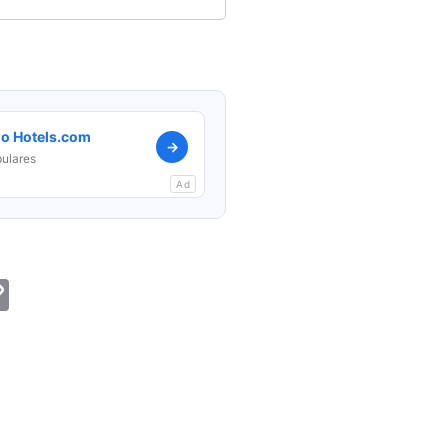
no Hotels.com
→
ulares
Ad
il
Copy
Link