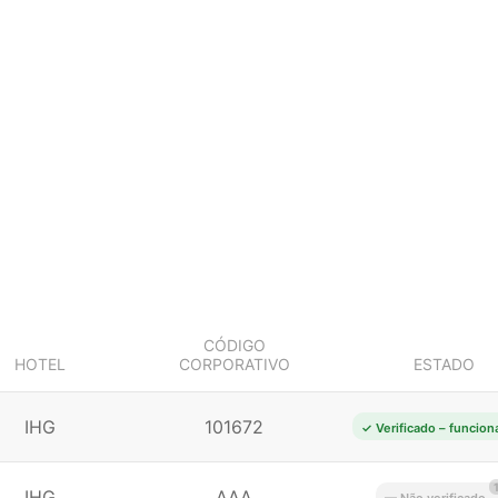
CÓDIGO
HOTEL
CORPORATIVO
ESTADO
IHG
101672
✓ Verificado – funcion
IHG
AAA