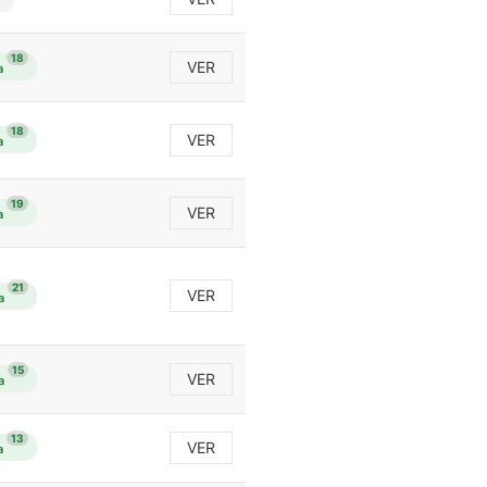
18
VER
a
18
VER
a
19
VER
a
21
VER
a
15
VER
a
13
VER
a