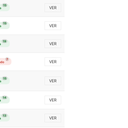
15
VER
a
15
VER
a
19
VER
a
7
VER
ado
15
VER
a
14
VER
a
13
VER
a