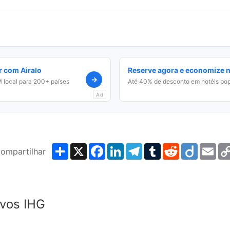
r com Airalo
Reserve agora e economize 
→
 local para 200+ países
Até 40% de desconto em hotéis pop
Ad
Share
X
Facebook
LinkedIn
Telegram
Tumblr
Reddit
Diigo
Ema
ompartilhar
ivos IHG