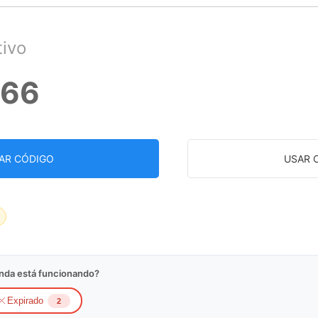
ivo
266
AR CÓDIGO
USAR 
inda está funcionando?
Expirado
2