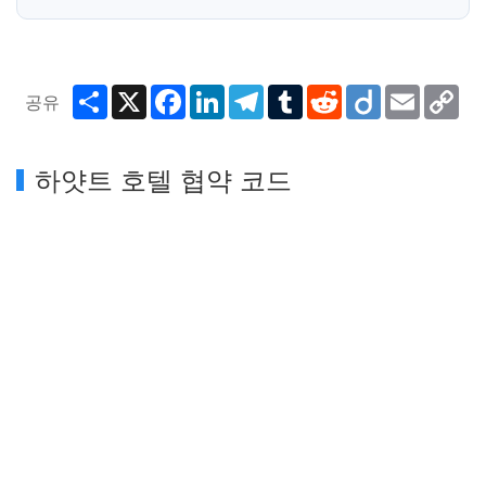
Share
X
Facebook
LinkedIn
Telegram
Tumblr
Reddit
Diigo
Email
Co
공유
Lin
하얏트 호텔 협약 코드