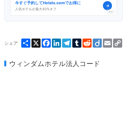
今すぐ予約してHotels.comでお得に
→
人気ホテルが最大40%オフ
Ad
Share
X
Facebook
LinkedIn
Telegram
Tumblr
Reddit
Diigo
Email
C
シェア
Li
ウィンダムホテル法人コード