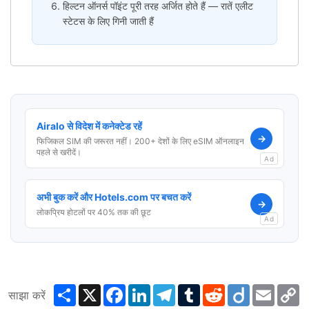
हिल्टन ऑनर्स पॉइंट पूरी तरह अर्जित होते हैं — रातें एलीट
स्टेटस के लिए गिनी जाती हैं
Airalo से विदेश में कनेक्टेड रहें
→
फिजिकल SIM की जरूरत नहीं। 200+ देशों के लिए eSIM ऑनलाइन
पहले से खरीदें।
Ad
अभी बुक करें और Hotels.com पर बचत करें
→
लोकप्रिय होटलों पर 40% तक की छूट
Ad
Share
X
Facebook
LinkedIn
Telegram
Tumblr
Reddit
Diigo
Email
C
साझा करें
L