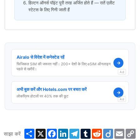
हिल्टन ऑनर्स पॉइंट पूरी तरह अर्जित होते हैं — रातें एलीट
स्टेटस के लिए गिनी जाती हैं
Airalo से विदेश में कनेक्टेड रहें
→
फिजिकल SIM की जरूरत नहीं। 200+ देशों के लिए eSIM ऑनलाइन
पहले से खरीदें।
Ad
अभी बुक करें और Hotels.com पर बचत करें
→
लोकप्रिय होटलों पर 40% तक की छूट
Ad
Share
X
Facebook
LinkedIn
Telegram
Tumblr
Reddit
Diigo
Email
C
साझा करें
L