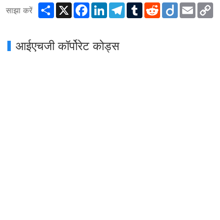
Share
X
Facebook
LinkedIn
Telegram
Tumblr
Reddit
Diigo
Email
C
साझा करें
L
आईएचजी कॉर्पोरेट कोड्स