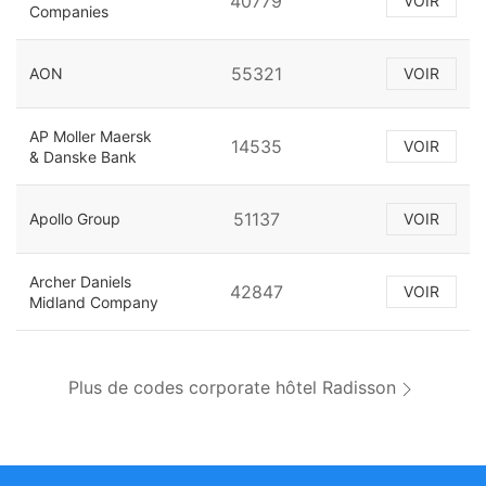
40779
VOIR
Companies
55321
AON
VOIR
AP Moller Maersk
14535
VOIR
& Danske Bank
51137
Apollo Group
VOIR
Archer Daniels
42847
VOIR
Midland Company
Plus de codes corporate hôtel Radisson