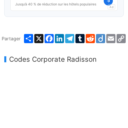
→
Jusqu’à 40 % de réduction sur les hôtels populaires
Ad
Share
X
Facebook
LinkedIn
Telegram
Tumblr
Reddit
Diigo
Email
Partager
L
Codes Corporate Radisson