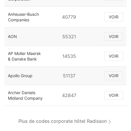
Anheuser-Busch
40779
VOIR
Companies
55321
AON
VOIR
AP Moller Maersk
14535
VOIR
& Danske Bank
51137
Apollo Group
VOIR
Archer Daniels
42847
VOIR
Midland Company
Plus de codes corporate hôtel Radisson