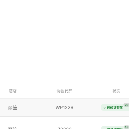
酒店
协议代码
状态
20
WP1229
丽笙
✓ 已验证有效
15