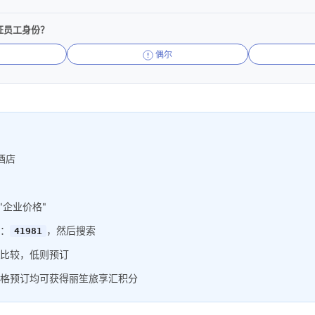
证员工身份？
偶尔
酒店
"企业价格"
：
，然后搜索
41981
比较，低则预订
格预订均可获得丽笙旅享汇积分