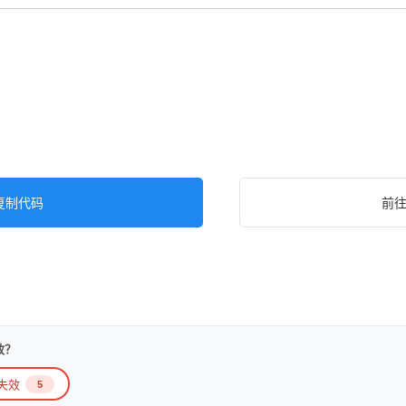
复制代码
前
效？
失效
5