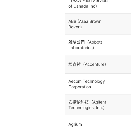
（A&W Food Services
of Canada Inc）
ABB (Asea Brown
Boveri)
雅培公司（Abbott
Laboratories）
埃森哲（Accenture）
Aecom Technology
Corporation
安捷伦科技（Agilent
Technologies, Inc.）
Agrium