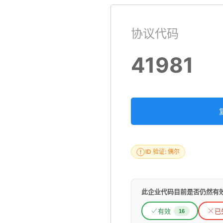
协议代码
41981
ID 验证: 偶尔
此企业代码目前是否仍然有
有效
已
16