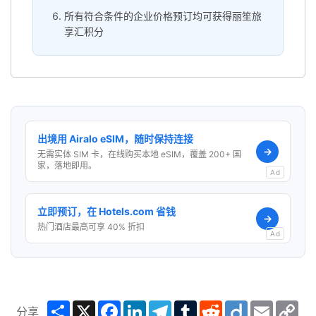
所有符合条件的企业价格预订均可获得丽笙旅
享汇积分
出境用 Airalo eSIM，随时保持连接
→
无需实体 SIM 卡，在线购买本地 eSIM，覆盖 200+ 国
家，落地即用。
Ad
立即预订，在 Hotels.com 省钱
→
热门酒店最高可享 40% 折扣
Ad
Share
X
Facebook
LinkedIn
Telegram
Tumblr
Reddit
Diigo
Email
Co
分享