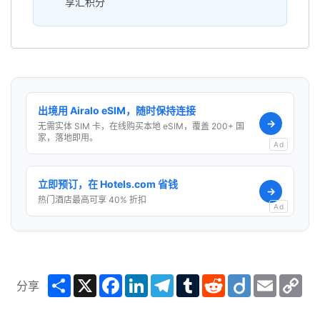
享汇积分
出境用 Airalo eSIM，随时保持连接
→
无需实体 SIM 卡，在线购买本地 eSIM，覆盖 200+ 国
家，落地即用。
Ad
立即预订，在 Hotels.com 省钱
→
热门酒店最高可享 40% 折扣
Ad
Share
X
Facebook
LinkedIn
Telegram
Tumblr
Reddit
Diigo
Email
Co
分享
Lin