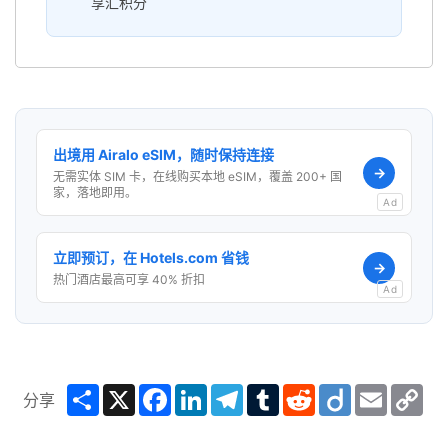
享汇积分
出境用 Airalo eSIM，随时保持连接
→
无需实体 SIM 卡，在线购买本地 eSIM，覆盖 200+ 国
家，落地即用。
Ad
立即预订，在 Hotels.com 省钱
→
热门酒店最高可享 40% 折扣
Ad
Share
X
Facebook
LinkedIn
Telegram
Tumblr
Reddit
Diigo
Email
Co
分享
Lin