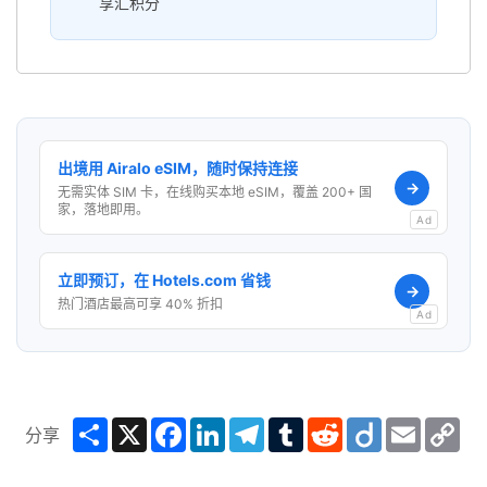
享汇积分
出境用 Airalo eSIM，随时保持连接
→
无需实体 SIM 卡，在线购买本地 eSIM，覆盖 200+ 国
家，落地即用。
Ad
立即预订，在 Hotels.com 省钱
→
热门酒店最高可享 40% 折扣
Ad
Share
X
Facebook
LinkedIn
Telegram
Tumblr
Reddit
Diigo
Email
Co
分享
Lin