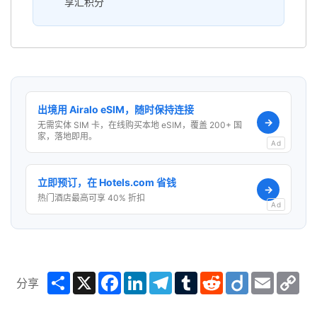
享汇积分
出境用 Airalo eSIM，随时保持连接
→
无需实体 SIM 卡，在线购买本地 eSIM，覆盖 200+ 国
家，落地即用。
Ad
立即预订，在 Hotels.com 省钱
→
热门酒店最高可享 40% 折扣
Ad
Share
X
Facebook
LinkedIn
Telegram
Tumblr
Reddit
Diigo
Email
Co
分享
Lin