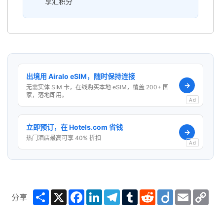
享汇积分
出境用 Airalo eSIM，随时保持连接
→
无需实体 SIM 卡，在线购买本地 eSIM，覆盖 200+ 国
家，落地即用。
Ad
立即预订，在 Hotels.com 省钱
→
热门酒店最高可享 40% 折扣
Ad
Share
X
Facebook
LinkedIn
Telegram
Tumblr
Reddit
Diigo
Email
Co
分享
Lin