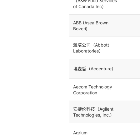
（A&W Food Services
of Canada Inc）
ABB (Asea Brown
Boveri)
雅培公司（Abbott
Laboratories）
埃森哲（Accenture）
Aecom Technology
Corporation
安捷伦科技（Agilent
Technologies, Inc.）
Agrium