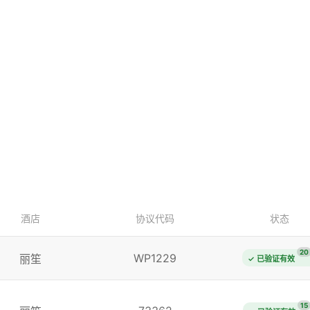
酒店
协议代码
状态
20
WP1229
丽笙
✓ 已验证有效
15