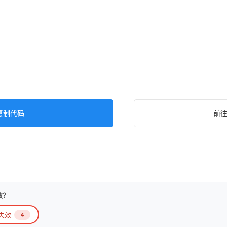
复制代码
前
效？
失效
4