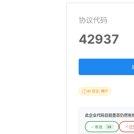
协议代码
42937
ID 验证: 偶尔
此企业代码目前是否仍然有
有效
已
14