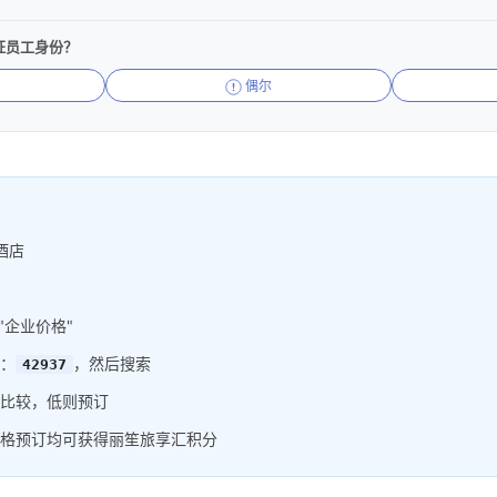
证员工身份？
偶尔
酒店
"企业价格"
：
，然后搜索
42937
比较，低则预订
格预订均可获得丽笙旅享汇积分