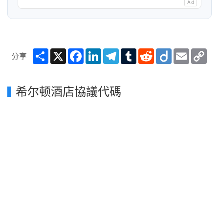
Ad
Share
X
Facebook
LinkedIn
Telegram
Tumblr
Reddit
Diigo
Email
Co
分享
Lin
希尔顿酒店協議代碼