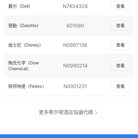
N7654328
戴尔（Dell）
查看
601560
德勤（Deloitte）
查看
N0997136
迪士尼（Disney）
查看
陶氏化学（Dow
N0990214
查看
Chemical）
N0001231
联邦快递（Fedex）
查看
更多希尔顿酒店協議代碼