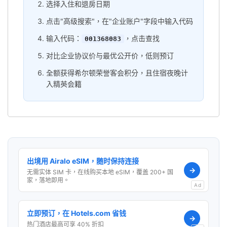
选择入住和退房日期
点击"高级搜索"，在"企业账户"字段中输入代码
输入代码：
，点击查找
001368083
对比企业协议价与最优公开价，低则预订
全额获得希尔顿荣誉客会积分，且住宿夜晚计
入精英会籍
出境用 Airalo eSIM，随时保持连接
→
无需实体 SIM 卡，在线购买本地 eSIM，覆盖 200+ 国
家，落地即用。
Ad
立即预订，在 Hotels.com 省钱
→
热门酒店最高可享 40% 折扣