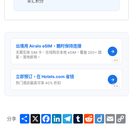
享汇积分
出境用 Airalo eSIM，随时保持连接
→
无需实体 SIM 卡，在线购买本地 eSIM，覆盖 200+ 国
家，落地即用。
Ad
立即预订，在 Hotels.com 省钱
→
热门酒店最高可享 40% 折扣
Ad
Share
X
Facebook
LinkedIn
Telegram
Tumblr
Reddit
Diigo
Email
Co
分享
Lin