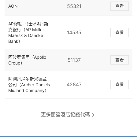
55321
AON
查看
AP穆勒-马士基&丹斯
克银行（AP Moller
14535
查看
Maersk & Danske
Bank）
阿波罗集团（Apollo
51137
查看
Group）
阿彻丹尼尔斯米德兰
42847
查看
公司（Archer Daniels
Midland Company）
更多丽笙酒店協議代碼