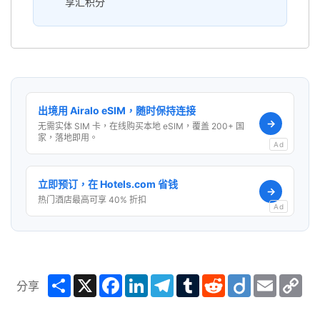
享汇积分
出境用 Airalo eSIM，随时保持连接
→
无需实体 SIM 卡，在线购买本地 eSIM，覆盖 200+ 国
家，落地即用。
Ad
立即预订，在 Hotels.com 省钱
→
热门酒店最高可享 40% 折扣
Ad
Share
X
Facebook
LinkedIn
Telegram
Tumblr
Reddit
Diigo
Email
Co
分享
Lin