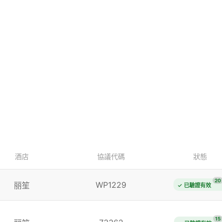
酒店
協議代碼
狀態
20
WP1229
丽笙
✓ 已驗證有效
15