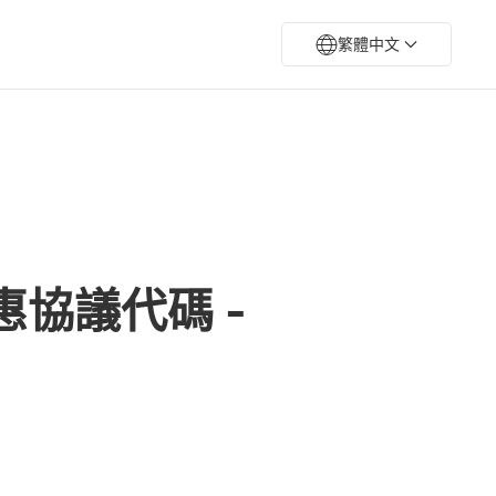
繁體中文
惠協議代碼 -