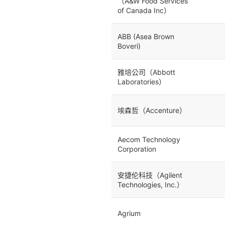
（A&W Food Services
of Canada Inc）
ABB (Asea Brown
Boveri)
雅培公司（Abbott
Laboratories）
埃森哲（Accenture）
Aecom Technology
Corporation
安捷伦科技（Agilent
Technologies, Inc.）
Agrium