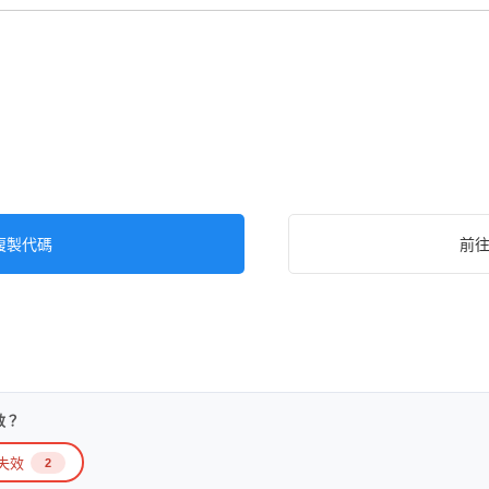
複製代碼
前
效？
失效
2