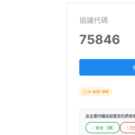
協議代碼
75846
ID 驗證: 偶爾
此企業代碼目前是否仍然有
有效
已
10