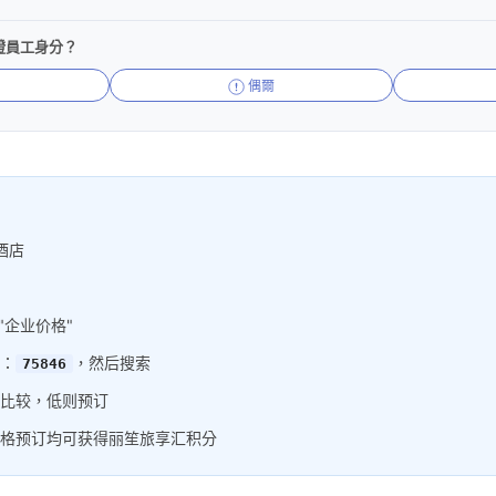
證員工身分？
偶爾
酒店
"企业价格"
：
，然后搜索
75846
比较，低则预订
格预订均可获得丽笙旅享汇积分