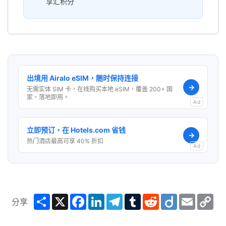
享汇积分
出境用 Airalo eSIM，随时保持连接
→
无需实体 SIM 卡，在线购买本地 eSIM，覆盖 200+ 国
家，落地即用。
Ad
立即预订，在 Hotels.com 省钱
→
热门酒店最高可享 40% 折扣
Ad
Share
X
Facebook
LinkedIn
Telegram
Tumblr
Reddit
Diigo
Email
Co
分享
Lin