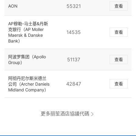
55321
AON
查看
AP穆勒-马士基&丹斯
克银行（AP Moller
14535
查看
Maersk & Danske
Bank）
阿波罗集团（Apollo
51137
查看
Group）
阿彻丹尼尔斯米德兰
42847
查看
公司（Archer Daniels
Midland Company）
更多丽笙酒店協議代碼