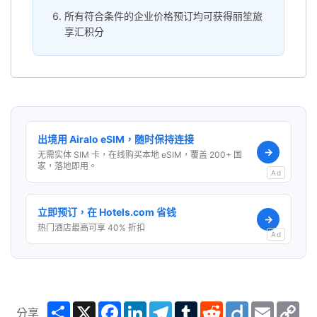
所有符合条件的企业价格预订均可获得丽笙旅
享汇积分
出境用 Airalo eSIM，随时保持连接
→
无需实体 SIM 卡，在线购买本地 eSIM，覆盖 200+ 国
家，落地即用。
Ad
立即预订，在 Hotels.com 省钱
→
热门酒店最高可享 40% 折扣
Ad
Share
X
Facebook
LinkedIn
Telegram
Tumblr
Reddit
Diigo
Email
Co
分享