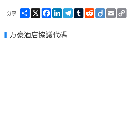
Share
X
Facebook
LinkedIn
Telegram
Tumblr
Reddit
Diigo
Email
Co
分享
Lin
万豪酒店協議代碼