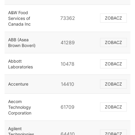
A&W Food
73362
ZOBACZ
Services of
Canada Inc
ABB (Asea
41289
ZOBACZ
Brown Boveri)
Abbott
10478
ZOBACZ
Laboratories
14410
Accenture
ZOBACZ
Aecom
61709
ZOBACZ
Technology
Corporation
Agilent
64410
ZOBACZ
Technologies,