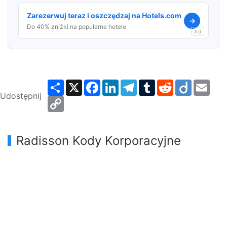
Zarezerwuj teraz i oszczędzaj na Hotels.com
→
Do 40% zniżki na popularne hotele
Ad
Share
X
Facebook
LinkedIn
Telegram
Tumblr
Reddit
Diigo
Emai
Udostępnij
Copy
Link
Radisson Kody Korporacyjne