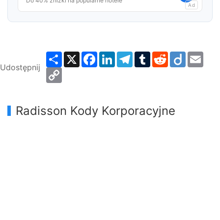
Do 40% zniżki na popularne hotele
Ad
Share
X
Facebook
LinkedIn
Telegram
Tumblr
Reddit
Diigo
Emai
Udostępnij
Copy
Link
Radisson Kody Korporacyjne