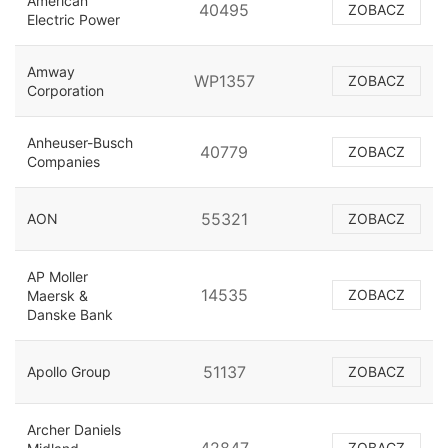
American
40495
ZOBACZ
Electric Power
Amway
WP1357
ZOBACZ
Corporation
Anheuser-Busch
40779
ZOBACZ
Companies
55321
AON
ZOBACZ
AP Moller
14535
ZOBACZ
Maersk &
Danske Bank
51137
Apollo Group
ZOBACZ
Archer Daniels
ZOBACZ