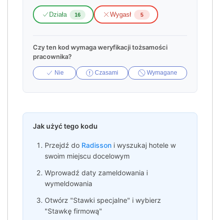
Działa
Wygasł
16
5
Czy ten kod wymaga weryfikacji tożsamości
pracownika?
Nie
Czasami
Wymagane
Jak użyć tego kodu
Przejdź do
Radisson
i wyszukaj hotele w
swoim miejscu docelowym
Wprowadź daty zameldowania i
wymeldowania
Otwórz "Stawki specjalne" i wybierz
"Stawkę firmową"