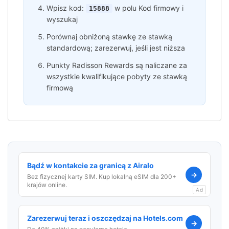
Wpisz kod:
w polu Kod firmowy i
15888
wyszukaj
Porównaj obniżoną stawkę ze stawką
standardową; zarezerwuj, jeśli jest niższa
Punkty Radisson Rewards są naliczane za
wszystkie kwalifikujące pobyty ze stawką
firmową
Bądź w kontakcie za granicą z Airalo
→
Bez fizycznej karty SIM. Kup lokalną eSIM dla 200+
krajów online.
Ad
Zarezerwuj teraz i oszczędzaj na Hotels.com
→