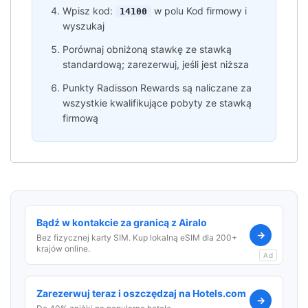
Wpisz kod:
w polu Kod firmowy i
14100
wyszukaj
Porównaj obniżoną stawkę ze stawką
standardową; zarezerwuj, jeśli jest niższa
Punkty Radisson Rewards są naliczane za
wszystkie kwalifikujące pobyty ze stawką
firmową
Bądź w kontakcie za granicą z Airalo
→
Bez fizycznej karty SIM. Kup lokalną eSIM dla 200+
krajów online.
Ad
Zarezerwuj teraz i oszczędzaj na Hotels.com
→