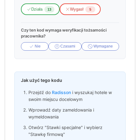
Działa
Wygasł
13
5
Czy ten kod wymaga weryfikacji tożsamości
pracownika?
Nie
Czasami
Wymagane
Jak użyć tego kodu
Przejdź do
Radisson
i wyszukaj hotele w
swoim miejscu docelowym
Wprowadź daty zameldowania i
wymeldowania
Otwórz "Stawki specjalne" i wybierz
"Stawkę firmową"