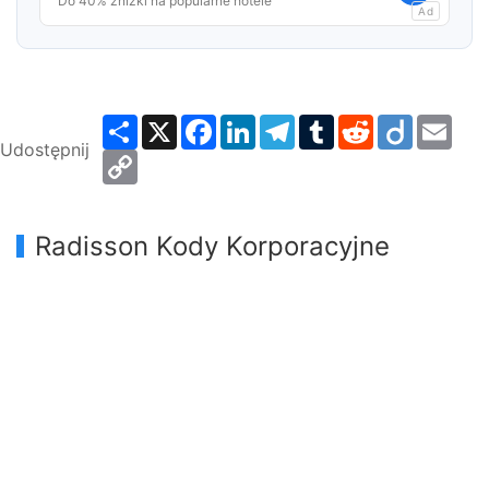
Do 40% zniżki na popularne hotele
Ad
Share
X
Facebook
LinkedIn
Telegram
Tumblr
Reddit
Diigo
Emai
Udostępnij
Copy
Link
Radisson Kody Korporacyjne