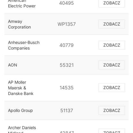
American
40495
ZOBACZ
Electric Power
Amway
WP1357
ZOBACZ
Corporation
Anheuser-Busch
40779
ZOBACZ
Companies
55321
AON
ZOBACZ
AP Moller
14535
ZOBACZ
Maersk &
Danske Bank
51137
Apollo Group
ZOBACZ
Archer Daniels
ZOBACZ