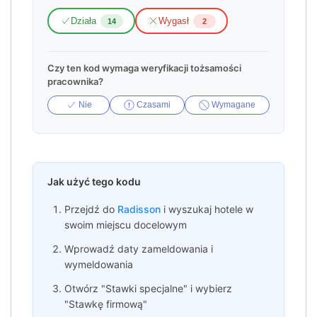
Działa
Wygasł
14
2
Czy ten kod wymaga weryfikacji tożsamości
pracownika?
Nie
Czasami
Wymagane
Jak użyć tego kodu
Przejdź do
Radisson
i wyszukaj hotele w
swoim miejscu docelowym
Wprowadź daty zameldowania i
wymeldowania
Otwórz "Stawki specjalne" i wybierz
"Stawkę firmową"