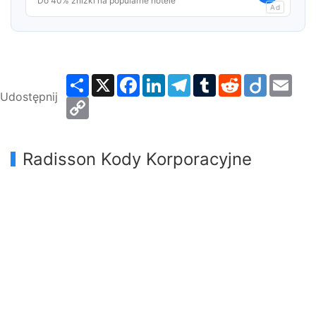
Do 40% zniżki na popularne hotele
Ad
Share
X
Facebook
LinkedIn
Telegram
Tumblr
Reddit
Diigo
Emai
Udostępnij
Copy
Link
Radisson Kody Korporacyjne