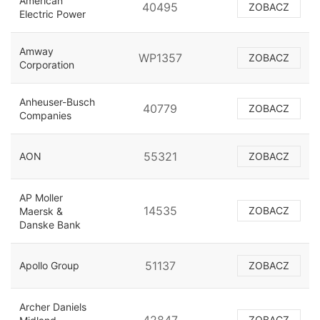
American
40495
ZOBACZ
Electric Power
Amway
WP1357
ZOBACZ
Corporation
Anheuser-Busch
40779
ZOBACZ
Companies
55321
AON
ZOBACZ
AP Moller
14535
ZOBACZ
Maersk &
Danske Bank
51137
Apollo Group
ZOBACZ
Archer Daniels
ZOBACZ