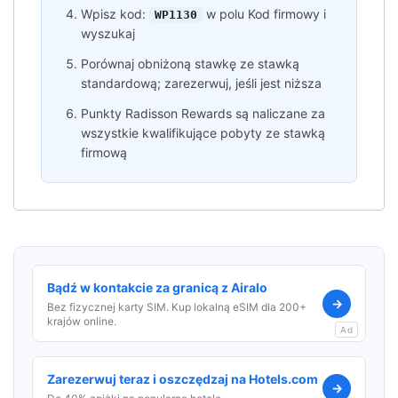
Wpisz kod:
w polu Kod firmowy i
WP1130
wyszukaj
Porównaj obniżoną stawkę ze stawką
standardową; zarezerwuj, jeśli jest niższa
Punkty Radisson Rewards są naliczane za
wszystkie kwalifikujące pobyty ze stawką
firmową
Bądź w kontakcie za granicą z Airalo
→
Bez fizycznej karty SIM. Kup lokalną eSIM dla 200+
krajów online.
Ad
Zarezerwuj teraz i oszczędzaj na Hotels.com
→