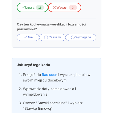
Działa
Wygasł
16
3
Czy ten kod wymaga weryfikacji tożsamości
pracownika?
Nie
Czasami
Wymagane
Jak użyć tego kodu
Przejdź do
Radisson
i wyszukaj hotele w
swoim miejscu docelowym
Wprowadź daty zameldowania i
wymeldowania
Otwórz "Stawki specjalne" i wybierz
"Stawkę firmową"