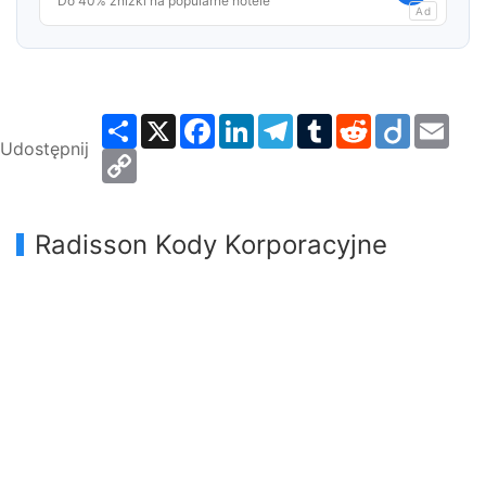
Do 40% zniżki na popularne hotele
Ad
Share
X
Facebook
LinkedIn
Telegram
Tumblr
Reddit
Diigo
Emai
Udostępnij
Copy
Link
Radisson Kody Korporacyjne