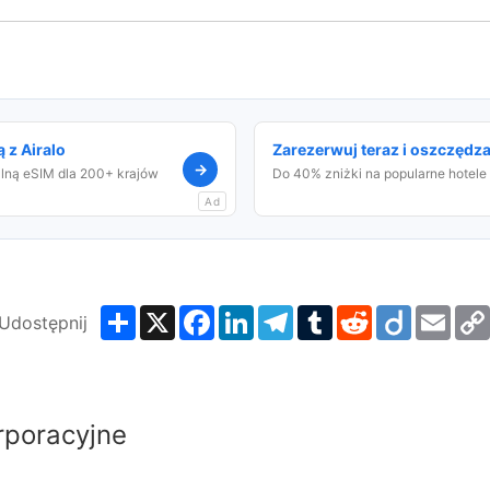
 z Airalo
Zarezerwuj teraz i oszczędza
→
alną eSIM dla 200+ krajów
Do 40% zniżki na popularne hotele
Ad
Share
X
Facebook
LinkedIn
Telegram
Tumblr
Reddit
Diigo
Emai
Udostępnij
rporacyjne