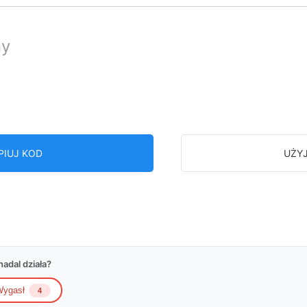
ny
PIUJ KOD
UŻY
adal działa?
ygasł
4