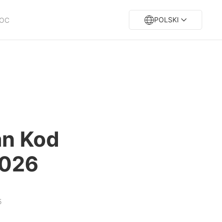
POLSKI
OC
an Kod
2026
5