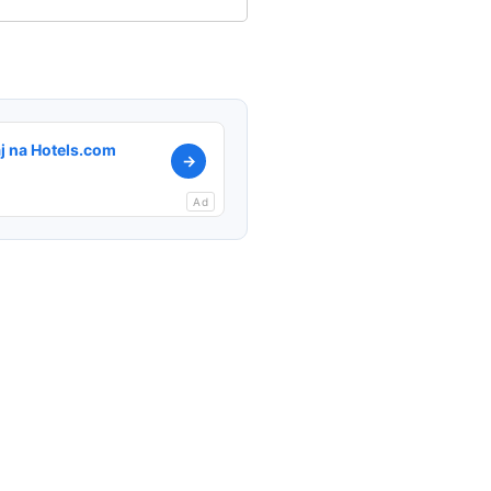
j na Hotels.com
→
Ad
l
Copy
Link