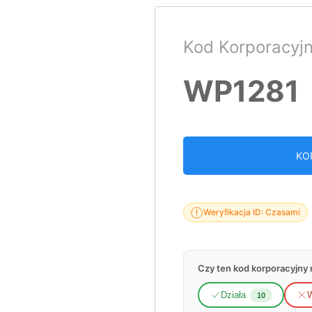
Kod Korporacyj
WP1281
KO
Weryfikacja ID: Czasami
Czy ten kod korporacyjny n
Działa
W
10