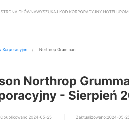
STRONA GŁÓWNA
WYSZUKAJ KOD KORPORACYJNY HOTELU
POM
y Korporacyjne
Northrop Grumman
son Northrop Grumm
poracyjny - Sierpień 
Opublikowano:2024-05-25
Zaktualizowano:2024-05-2